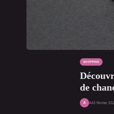
SHOPPING
Découvre
de chan
A
Ali
3 février 20