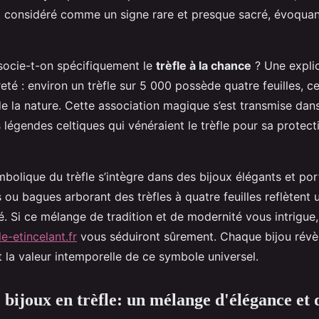
st considéré comme un signe rare et presque sacré, évoqua
socie-t-on spécifiquement le
trèfle à la chance
? Une explic
eté : environ un trèfle sur 5 000 possède quatre feuilles, ce
de la nature. Cette association magique s’est transmise dan
 légendes celtiques qui vénéraient le trèfle pour sa protect
ymbolique du trèfle s’intègre dans des bijoux élégants et po
s ou bagues arborant des trèfles à quatre feuilles reflètent
ité. Si ce mélange de tradition et de modernité vous intrigue,
le-etincelant.fr
vous séduiront sûrement. Chaque bijou révèl
t la valeur intemporelle de ce symbole universel.
 bijoux en trèfle: un mélange d'élégance et