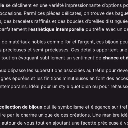
fle
se déclinent en une variété impressionnante d’options po
 occasions. Parmi ces pièces délicates, on trouve des bagu
s, des bracelets raffinés et des boucles d’oreilles distingué
parfaitement
l’esthétique intemporelle
du trèfle avec un d
r de matériaux nobles comme l’or et l’argent, ces bijoux p
es précieuses et semi-précieuses. Ces détails apportent une 
, tout en évoquant subtilement un sentiment de
chance et 
oux dépasse les superstitions associées au trèfle pour deve
ignes épurées et les finitions minutieuses en font des access
ntemporains. Idéal pour un style quotidien ou pour rehauss
collection de bijoux
qui lie symbolisme et élégance sur trefle
ire par le charme unique de ces créations. Une manière idé
autour de vous tout en ajoutant une facette précieuse à vo