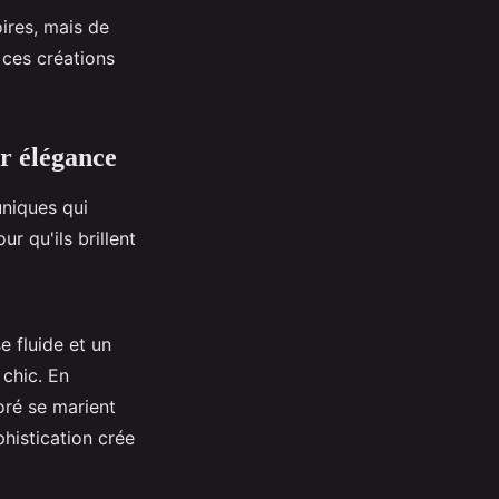
oires, mais de
 ces créations
r élégance
uniques qui
 qu'ils brillent
e fluide et un
 chic. En
oré se marient
phistication crée