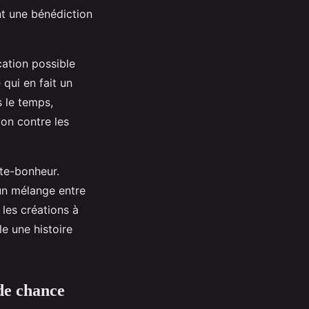
nt une bénédiction
ation possible
 qui en fait un
s le temps,
ion contre les
rte-bonheur.
 un mélange entre
 les créations à
e une histoire
 de chance