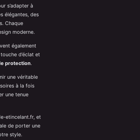
ur s’adapter à
es élégantes, des
es. Chaque
esign moderne.
euvent également
touche d’éclat et
de protection
.
nir une véritable
oires à la fois
er une tenue
-etincelant.fr, et
ale de porter une
tre style.