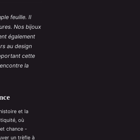
e feuille. Il
tures. Nos bijoux
utent également
rs au design
pportant cette
encontre la
ance
istoire et la
tiquité, où
 et chance -
ver un trèfle à