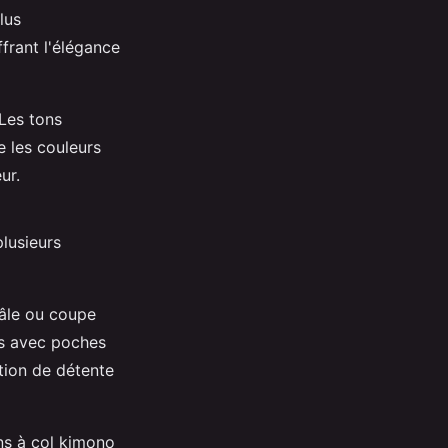
lus
frant l'élégance
 Les tons
e les couleurs
ur.
lusieurs
âle ou coupe
ons avec poches
ation de détente
ns à col kimono