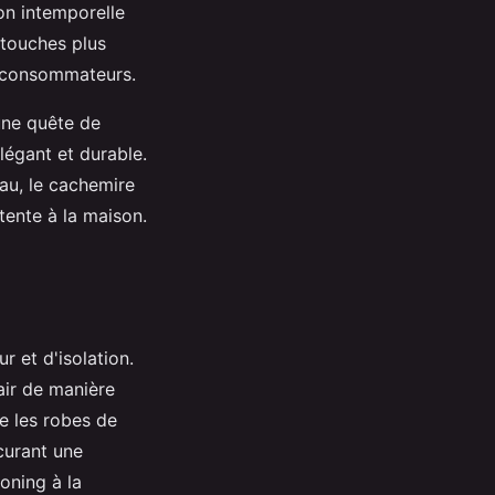
on intemporelle
 touches plus
s consommateurs.
une quête de
égant et durable.
eau, le cachemire
tente à la maison.
r et d'isolation.
air de manière
me les robes de
curant une
oning à la