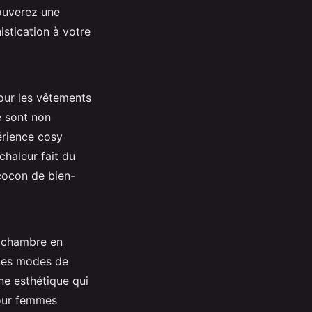
rouverez une
stication à votre
pour les vêtements
e sont non
érience cosy
chaleur fait du
cocon de bien-
e chambre en
 Les modes de
ne esthétique qui
pour femmes