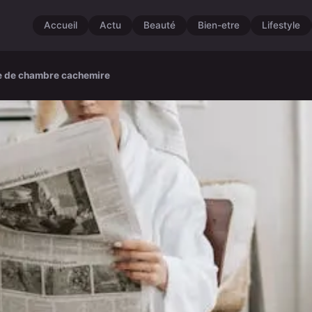
Accueil
Actu
Beauté
Bien-etre
Lifestyle
be de chambre cachemire