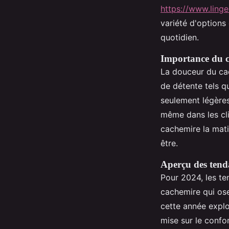
https://www.ling
variété d'options
quotidien.
Importance du c
La douceur du cac
de détente tels q
seulement légère
même dans les clim
cachemire la mati
être.
Aperçu des tend
Pour 2024, les te
cachemire qui os
cette année explo
mise sur le confo