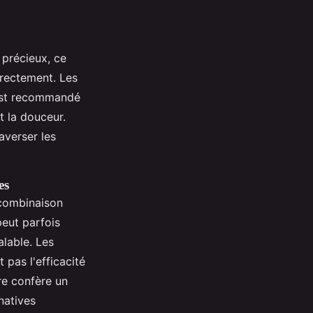
 précieux, ce
rrectement. Les
 est recommandé
t la douceur.
raverser les
es
 combinaison
peut parfois
alable. Les
 pas l'efficacité
re confère un
natives