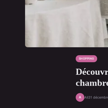
SHOPPING
Découvr
chambre
A
Ali
31 décembr