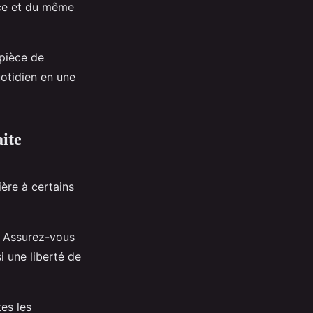
nce et du même
 pièce de
uotidien en une
ite
ière à certains
l. Assurez-vous
i une liberté de
es les