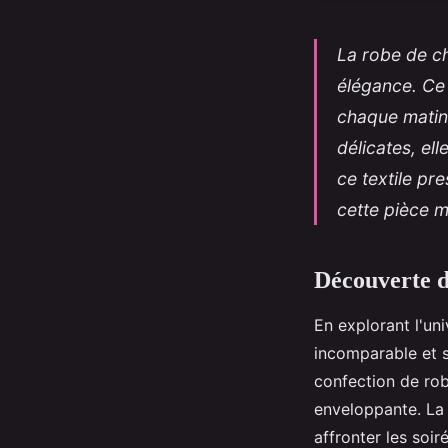
La robe de ch
élégance. Ce 
chaque matin 
délicates, ell
ce textile pr
cette pièce m
Découverte d
En explorant l'un
incomparable et s
confection de ro
enveloppante. La
affronter les soir