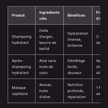
Ingrédients
Fréqu
Produit
Bénéfices
clés
d'utili
Huile
Hydratation
Shampoing
d'argan,
2-3 foi
intense,
hydratant
beurre de
semai
brillance
karité
Après-
Aloe vera,
Démêlage
Après
shampoing
huile de
facile,
chaqu
hydratant
coco
douceur
shamp
Avocat,
Nutrition
Masque
1 fois 
huile
profonde,
capillaire
semai
d'olive
réparation